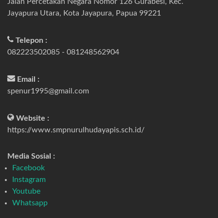
Jalan Percetakan Negara Nomor 126 Gurabesi, Kec.
Jayapura Utara, Kota Jayapura, Papua 99221
Telepon :
082223502085 - 081248562904
Email :
spenur1995@gmail.com
Website :
https://www.smpnurulhudayapis.sch.id/
Media Sosial :
Facebook
Instagram
Youtube
Whatsapp