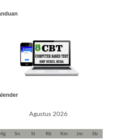
anduan
alender
Agustus 2026
Mg
Sn
Sl
Rb
Km
Jm
Sb