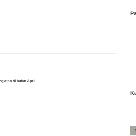
P
giatan di bulan April
K