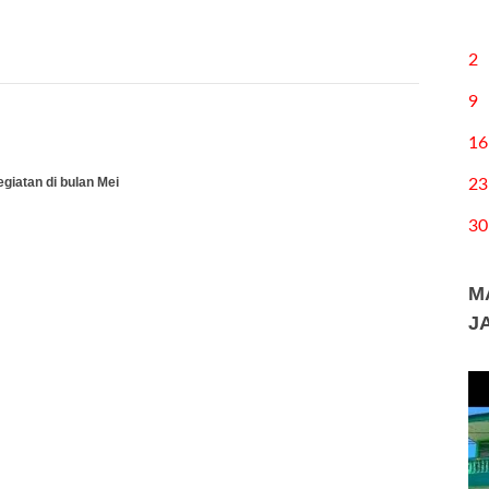
2
9
16
giatan di bulan Mei
23
30
M
J