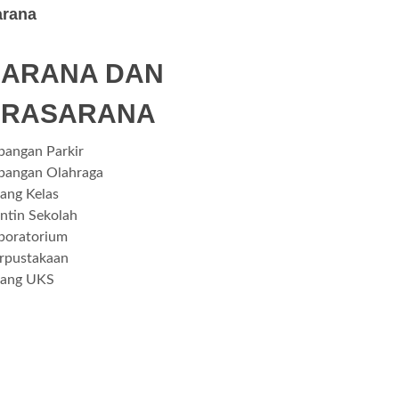
arana
SARANA DAN
PRASARANA
pangan Parkir
pangan Olahraga
ang Kelas
ntin Sekolah
boratorium
rpustakaan
ang UKS