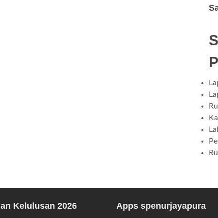
S
La
La
Ru
Ka
La
Pe
Ru
n Kelulusan 2026
Apps spenurjayapura