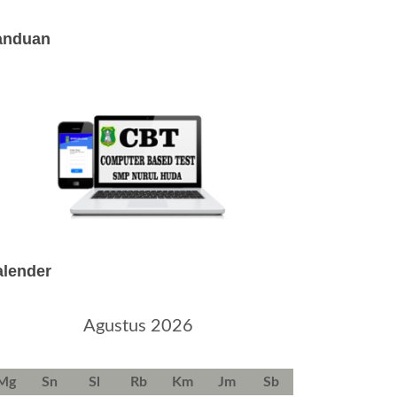
anduan
alender
Agustus 2026
Mg
Sn
Sl
Rb
Km
Jm
Sb