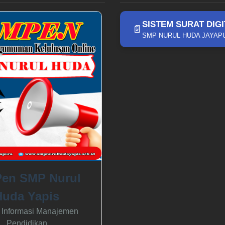
SISTEM SURAT DIGI
📄
SMP NURUL HUDA JAYAP
en SMP Nurul
Huda Yapis
 Informasi Manajemen
Pendidikan