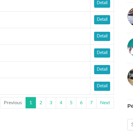
Detail
Detail
Detail
Detail
Detail
Detail
Previous
1
2
3
4
5
6
7
Next
P