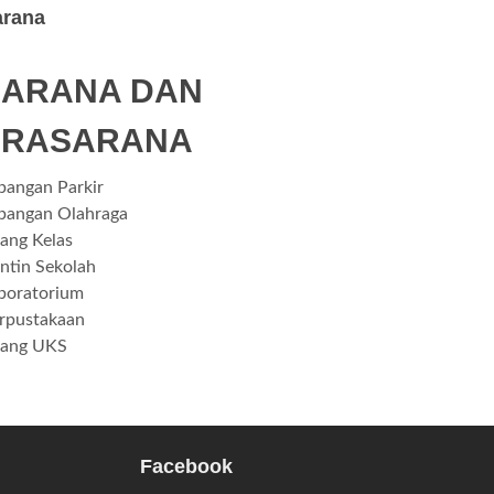
arana
SARANA DAN
PRASARANA
pangan Parkir
pangan Olahraga
ang Kelas
ntin Sekolah
boratorium
rpustakaan
ang UKS
Facebook