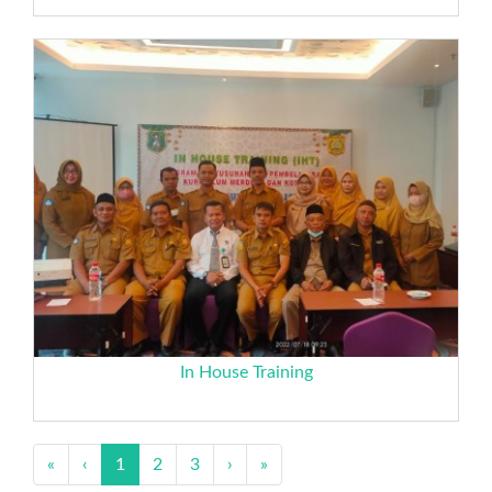
In House Training
«
‹
1
2
3
›
»