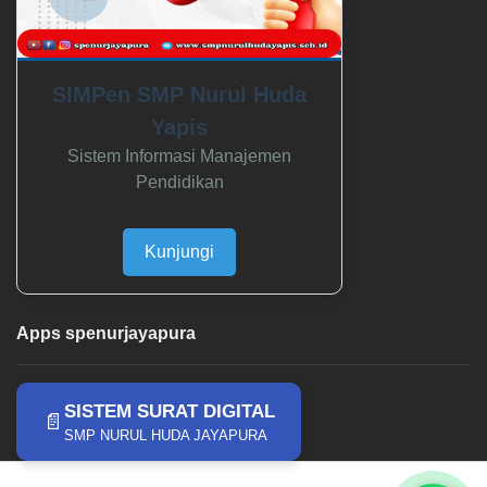
SIMPen SMP Nurul Huda
Yapis
Sistem Informasi Manajemen
Pendidikan
Kunjungi
Apps spenurjayapura
SISTEM SURAT DIGITAL
📄
SMP NURUL HUDA JAYAPURA