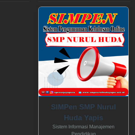
SIMPen SMP Nurul
Huda Yapis
Sistem Informasi Manajemen
Pendidikan