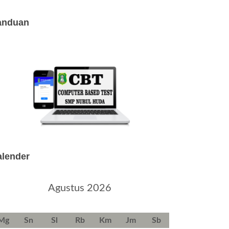
anduan
alender
Agustus 2026
Mg
Sn
Sl
Rb
Km
Jm
Sb