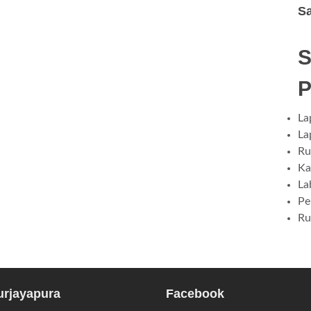
S
La
La
Ru
Ka
La
Pe
Ru
rjayapura
Facebook