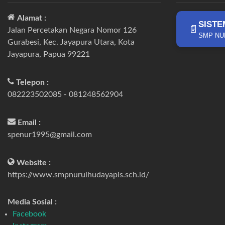
Alamat :
SISTE
📄
Jalan Percetakan Negara Nomor 126
SMP NU
Gurabesi, Kec. Jayapura Utara, Kota
Jayapura, Papua 99221
Telepon :
082223502085 - 081248562904
Email :
spenur1995@gmail.com
Website :
https://www.smpnurulhudayapis.sch.id/
Media Sosial :
Facebook