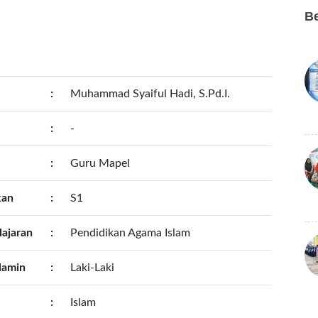
Be
:
Muhammad Syaiful Hadi, S.Pd.I.
:
-
:
Guru Mapel
kan
:
S1
lajaran
:
Pendidikan Agama Islam
lamin
:
Laki-Laki
:
Islam